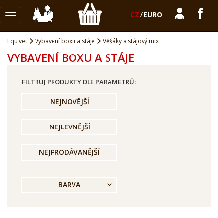
CZ
/
EURO
Toggle
navigation
Equivet
Vybavení boxu a stáje
Věšáky a stájový mix
VYBAVENÍ BOXU A STÁJE
FILTRUJ PRODUKTY DLE PARAMETRŮ:
NEJNOVĚJŠÍ
NEJLEVNĚJŠÍ
NEJPRODÁVANĚJŠÍ
BARVA