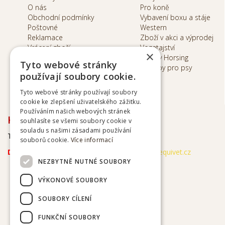
O nás
Pro koně
Obchodní podmínky
Vybavení boxu a stáje
Poštovné
Western
Reklamace
Zboží v akci a výprodej
Vrácení zboží
Vozatajství
×
Inhalátory
Hobby Horsing
Tyto webové stránky
Potřeby pro psy
Ochrana ososbních
používají soubory cookie.
údajů
Tyto webové stránky používají soubory
cookie ke zlepšení uživatelského zážitku.
Používáním našich webových stránek
KONTAKTY
souhlasíte se všemi soubory cookie v
souladu s našimi zásadami používání
Tel. kontakt
+420
774099909
souborů cookie.
Více informací
Doporučujem kontakt e-mailem
:
obchod@equivet.cz
NEZBYTNĚ NUTNÉ SOUBORY
VÝKONOVÉ SOUBORY
SOUBORY CÍLENÍ
FUNKČNÍ SOUBORY