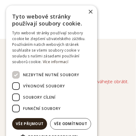
×
Tyto webové stránky
používají soubory cookie.
Tyto webové stránky používají soubory
cookie ke zlepšení uživatelského zážitku.
Používáním našich webových stránek
souhlasíte se všemi soubory cookie v
souladu s našimi zásadami používání
souborů cookie.
Více informací
NEZBYTNĚ NUTNÉ SOUBORY
V případě dotazů a požadavků se na nás neváhejte obrátit.
VÝKONOVÉ SOUBORY
equivet@email.cz
SOUBORY CÍLENÍ
FUNKČNÍ SOUBORY
VŠE PŘIJMOUT
VŠE ODMÍTNOUT