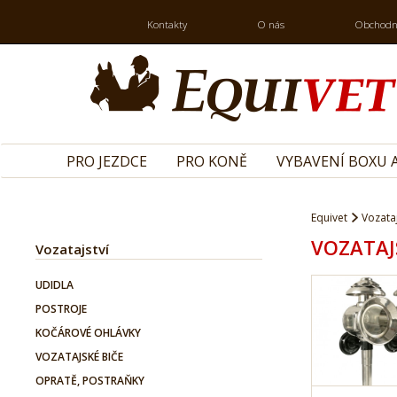
Kontakty
O nás
Obchodn
PRO JEZDCE
PRO KONĚ
VYBAVENÍ BOXU A
Equivet
Vozataj
VOZATAJ
Vozatajství
UDIDLA
POSTROJE
KOČÁROVÉ OHLÁVKY
VOZATAJSKÉ BIČE
OPRATĚ, POSTRAŇKY