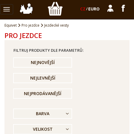
CZ
/
EURO
Toggle
navigation
Equivet
Pro jezdce
Jezdecké vesty
PRO JEZDCE
FILTRUJ PRODUKTY DLE PARAMETRŮ:
NEJNOVĚJŠÍ
NEJLEVNĚJŠÍ
NEJPRODÁVANĚJŠÍ
BARVA
VELIKOST