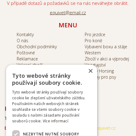
V případě dotazů a požadavků se na nás neváhejte obrátit.
equivet@email.cz
MENU
Kontakty
Pro jezdce
O nás
Pro koně
Obchodní podmínky
Vybavení boxu a stáje
Poštovné
Western
Reklamace
Zboží v akci a výprodej
Vrácení zboží
Vozatajství
×
Inhalátory
Hobby Horsing
Tyto webové stránky
Potřeby pro psy
Ochrana ososbních
používají soubory cookie.
údajů
Tyto webové stránky používají soubory
cookie ke zlepšení uživatelského zážitku.
Používáním našich webových stránek
KONTAKTY
souhlasíte se všemi soubory cookie v
souladu s našimi zásadami používání
Tel. kontakt
+420
774099909
souborů cookie.
Více informací
Doporučujem kontakt e-mailem
:
obchod@equivet.cz
NEZBYTNĚ NUTNÉ SOUBORY