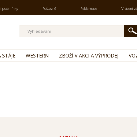
í podmínky
Poštovné
Reklamace
Vrácení z
 STÁJE
WESTERN
ZBOŽÍ V AKCI A VÝPRODEJ
VO