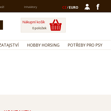
boží
Inhalátory
CZ
/
EURO
Nákupní košík
0 položek
ZATAJSTVÍ
HOBBY HORSING
POTŘEBY PRO PSY