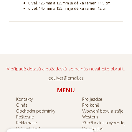
u vel. 125 mm a 135mm je délka ramen 11,5 cm
u vel. 145 mm a 155mm je délka ramen 12 cm
V případě dotazů a požadavků se na nás neváhejte obrátit.
equivet@email.cz
MENU
Kontakty
Pro jezdce
O nás
Pro koně
Obchodní podmínky
Vybavení boxu a stáje
Poštovné
Western
Reklamace
Zboží v akci a výprodej
Vrácení zboží
Vozatajství