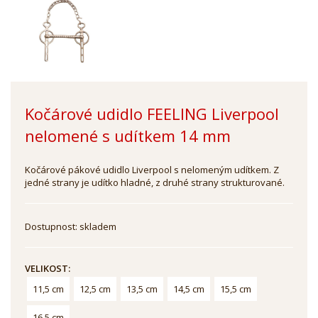
Kočárové udidlo FEELING Liverpool
nelomené s udítkem 14 mm
Kočárové pákové udidlo Liverpool s nelomeným udítkem. Z
jedné strany je udítko hladné, z druhé strany strukturované.
Dostupnost:
skladem
VELIKOST:
11,5 cm
12,5 cm
13,5 cm
14,5 cm
15,5 cm
16,5 cm