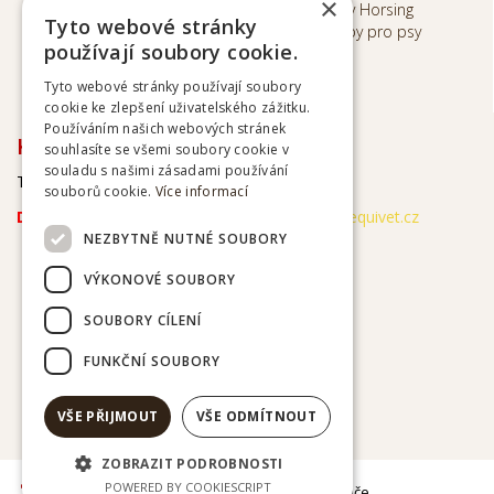
×
Inhalátory
Hobby Horsing
Tyto webové stránky
Potřeby pro psy
Ochrana ososbních
používají soubory cookie.
údajů
Tyto webové stránky používají soubory
cookie ke zlepšení uživatelského zážitku.
Používáním našich webových stránek
KONTAKTY
souhlasíte se všemi soubory cookie v
souladu s našimi zásadami používání
Tel. kontakt
+420
774099909
souborů cookie.
Více informací
Doporučujem kontakt e-mailem
:
obchod@equivet.cz
NEZBYTNĚ NUTNÉ SOUBORY
VÝKONOVÉ SOUBORY
SOUBORY CÍLENÍ
FUNKČNÍ SOUBORY
VŠE PŘIJMOUT
VŠE ODMÍTNOUT
ZOBRAZIT PODROBNOSTI
POWERED BY COOKIESCRIPT
| optimalizace pro vyhledávače