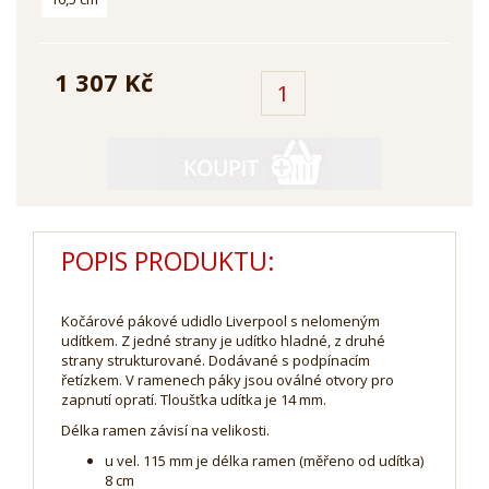
1 307 Kč
POPIS PRODUKTU:
Kočárové pákové udidlo Liverpool s nelomeným
udítkem. Z jedné strany je udítko hladné, z druhé
strany strukturované. Dodávané s podpínacím
řetízkem. V ramenech páky jsou oválné otvory pro
zapnutí opratí. Tloušťka udítka je 14 mm.
Délka ramen závisí na velikosti.
u vel. 115 mm je délka ramen (měřeno od udítka)
8 cm