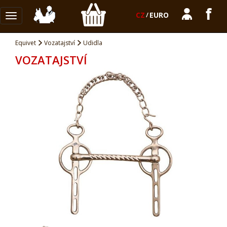
CZ
/
EURO
Toggle
navigation
Equivet
Vozatajství
Udidla
VOZATAJSTVÍ